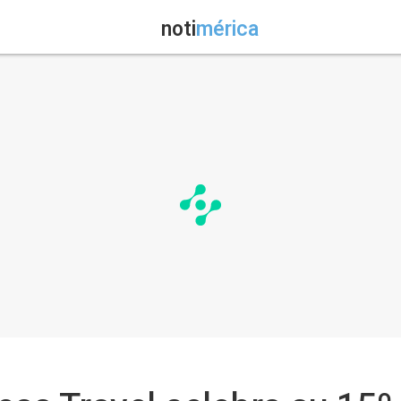
noti
mérica