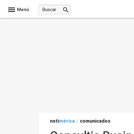
Menú
noti
mérica
/
comunicados