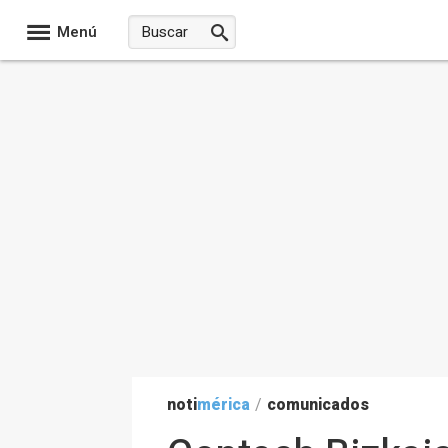
Menú
noti
mérica
/
comunicados