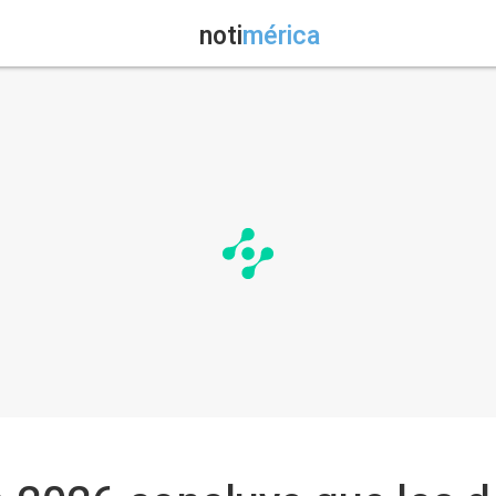
noti
mérica