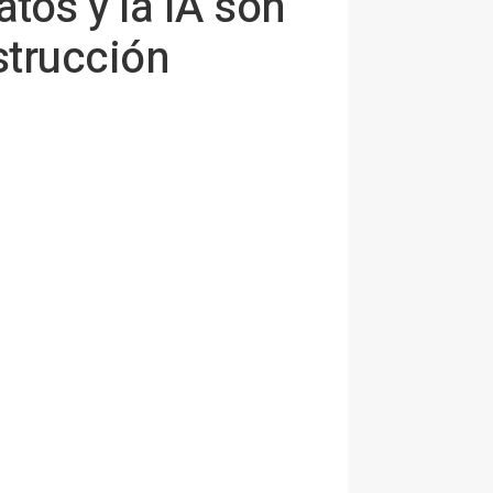
tos y la IA son
strucción