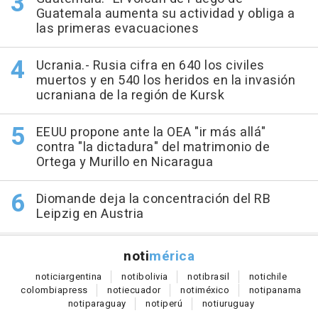
Guatemala aumenta su actividad y obliga a
las primeras evacuaciones
Ucrania.- Rusia cifra en 640 los civiles
muertos y en 540 los heridos en la invasión
ucraniana de la región de Kursk
EEUU propone ante la OEA "ir más allá"
contra "la dictadura" del matrimonio de
Ortega y Murillo en Nicaragua
Diomande deja la concentración del RB
Leipzig en Austria
noti
mérica
notici
argentina
noti
bolivia
noti
brasil
noti
chile
colombia
press
noti
ecuador
noti
méxico
noti
panama
noti
paraguay
noti
perú
noti
uruguay