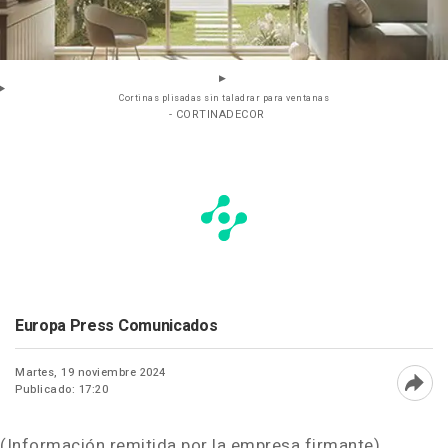
Cortinas plisadas sin taladrar para ventanas
- CORTINADECOR
Europa Press Comunicados
Martes, 19 noviembre 2024
Publicado: 17:20
Abri
(Información remitida por la empresa firmante)