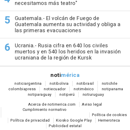
necesitamos más teatro"
Guatemala.- El volcán de Fuego de
Guatemala aumenta su actividad y obliga a
las primeras evacuaciones
Ucrania.- Rusia cifra en 640 los civiles
muertos y en 540 los heridos en la invasión
ucraniana de la región de Kursk
noti
mérica
notici
argentina
noti
bolivia
noti
brasil
noti
chile
colombia
press
noti
ecuador
noti
méxico
noti
panama
noti
paraguay
noti
perú
noti
uruguay
Acerca de notimerica.com
Aviso legal
Cumplimiento normativo
Política de cookies
Política de privacidad
Kiosko Google Play
Hemeroteca
Publicidad estatal