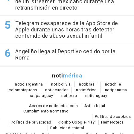
de un 'streamer' mexicano durante una
retransmisión en directo
Telegram desaparece de la App Store de
Apple durante unas horas tras detectar
contenido de abuso sexual infantil
Angeliño llega al Deportivo cedido por la
Roma
noti
mérica
notici
argentina
noti
bolivia
noti
brasil
noti
chile
colombia
press
noti
ecuador
noti
méxico
noti
panama
noti
paraguay
noti
perú
noti
uruguay
Acerca de notimerica.com
Aviso legal
Cumplimiento normativo
Política de cookies
Política de privacidad
Kiosko Google Play
Hemeroteca
Publicidad estatal