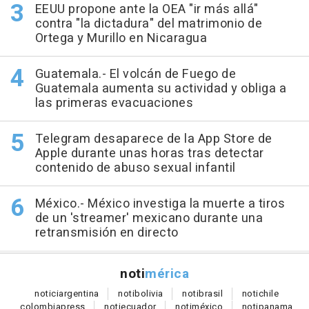
EEUU propone ante la OEA "ir más allá"
contra "la dictadura" del matrimonio de
Ortega y Murillo en Nicaragua
Guatemala.- El volcán de Fuego de
Guatemala aumenta su actividad y obliga a
las primeras evacuaciones
Telegram desaparece de la App Store de
Apple durante unas horas tras detectar
contenido de abuso sexual infantil
México.- México investiga la muerte a tiros
de un 'streamer' mexicano durante una
retransmisión en directo
noti
mérica
notici
argentina
noti
bolivia
noti
brasil
noti
chile
colombia
press
noti
ecuador
noti
méxico
noti
panama