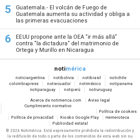
Guatemala.- El volcán de Fuego de
Guatemala aumenta su actividad y obliga a
las primeras evacuaciones
EEUU propone ante la OEA "ir más allá"
contra "la dictadura" del matrimonio de
Ortega y Murillo en Nicaragua
noti
mérica
notici
argentina
noti
bolivia
noti
brasil
noti
chile
colombia
press
noti
ecuador
noti
méxico
noti
panama
noti
paraguay
noti
perú
noti
uruguay
Acerca de notimerica.com
Aviso legal
Cumplimiento normativo
Política de cookies
Política de privacidad
Kiosko Google Play
Hemeroteca
Publicidad estatal
© 2026 Notimérica.
Está expresamente prohibida la redistribución y
la redifusión de todo o parte de los contenidos de esta web sin su