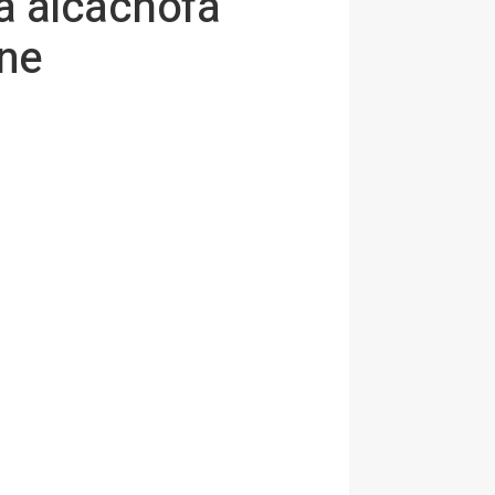
 la alcachofa
ine