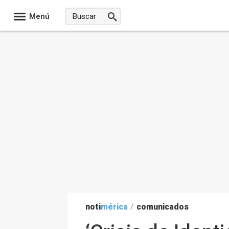
Menú
noti
mérica
/
comunicados