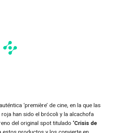
uténtica ‘première’ de cine, en la que las
roja han sido el brócoli y la alcachofa
eno del original spot titulado
‘Crisis de
a estos productos y los convierte en