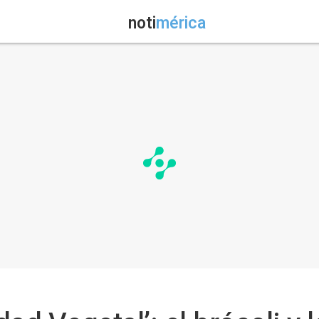
noti
mérica