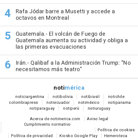
Rafa Jódar barre a Musetti y accede a
octavos en Montreal
Guatemala.- El volcán de Fuego de
Guatemala aumenta su actividad y obliga a
las primeras evacuaciones
Irán.- Qalibaf a la Administración Trump: "No
necesitamos más teatro"
noti
mérica
notici
argentina
noti
bolivia
noti
brasil
noti
chile
colombia
press
noti
ecuador
noti
méxico
noti
panama
noti
paraguay
noti
perú
noti
uruguay
Acerca de notimerica.com
Aviso legal
Cumplimiento normativo
Política de cookies
Política de privacidad
Kiosko Google Play
Hemeroteca