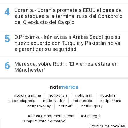
Ucrania.- Ucrania promete a EEUU el cese de
sus ataques a la terminal rusa del Consorcio
del Oleoducto del Caspio
O.Próximo.- Irán avisa a Arabia Saudí que su
nuevo acuerdo con Turquía y Pakistán no va
a garantizar su seguridad
Maresca, sobre Rodri: "El viernes estará en
Mánchester"
noti
mérica
notici
argentina
noti
bolivia
noti
brasil
noti
chile
colombia
press
noti
ecuador
noti
méxico
noti
panama
noti
paraguay
noti
perú
noti
uruguay
Acerca de notimerica.com
Aviso legal
Cumplimiento normativo
Política de cookies