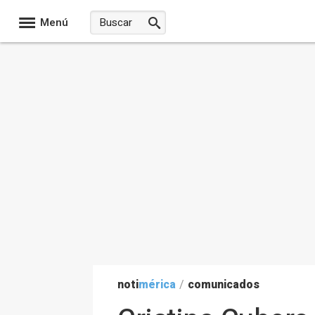
Menú
noti
mérica
/
comunicados