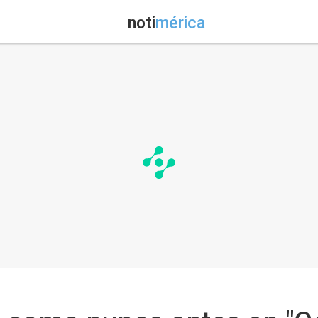
noti
mérica