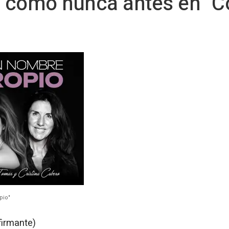
o, como nunca antes en "
pio"
firmante)