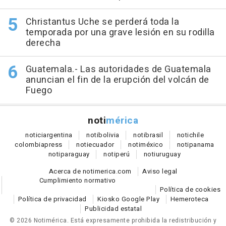
Christantus Uche se perderá toda la
temporada por una grave lesión en su rodilla
derecha
Guatemala.- Las autoridades de Guatemala
anuncian el fin de la erupción del volcán de
Fuego
noti
mérica
notici
argentina
noti
bolivia
noti
brasil
noti
chile
colombia
press
noti
ecuador
noti
méxico
noti
panama
noti
paraguay
noti
perú
noti
uruguay
Acerca de notimerica.com
Aviso legal
Cumplimiento normativo
Política de cookies
Política de privacidad
Kiosko Google Play
Hemeroteca
Publicidad estatal
© 2026 Notimérica.
Está expresamente prohibida la redistribución y