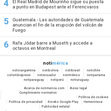
El Real Madrid de Mourinho sigue su puesta
a punto en Budapest ante el Ferencvaros
Guatemala.- Las autoridades de Guatemala
anuncian el fin de la erupción del volcán de
Fuego
Rafa Jódar barre a Musetti y accede a
octavos en Montreal
noti
mérica
notici
argentina
noti
bolivia
noti
brasil
noti
chile
colombia
press
noti
ecuador
noti
méxico
noti
panama
noti
paraguay
noti
perú
noti
uruguay
Acerca de notimerica.com
Aviso legal
Cumplimiento normativo
Política de cookies
Política de privacidad
Kiosko Google Play
Hemeroteca
Publicidad estatal