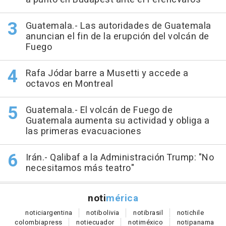
Guatemala.- Las autoridades de Guatemala
anuncian el fin de la erupción del volcán de
Fuego
Rafa Jódar barre a Musetti y accede a
octavos en Montreal
Guatemala.- El volcán de Fuego de
Guatemala aumenta su actividad y obliga a
las primeras evacuaciones
Irán.- Qalibaf a la Administración Trump: "No
necesitamos más teatro"
noti
mérica
notici
argentina
noti
bolivia
noti
brasil
noti
chile
colombia
press
noti
ecuador
noti
méxico
noti
panama