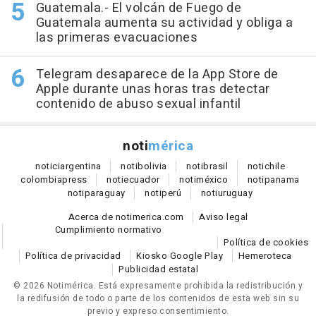
Guatemala.- El volcán de Fuego de
Guatemala aumenta su actividad y obliga a
las primeras evacuaciones
Telegram desaparece de la App Store de
Apple durante unas horas tras detectar
contenido de abuso sexual infantil
noti
mérica
notici
argentina
noti
bolivia
noti
brasil
noti
chile
colombia
press
noti
ecuador
noti
méxico
noti
panama
noti
paraguay
noti
perú
noti
uruguay
Acerca de notimerica.com
Aviso legal
Cumplimiento normativo
Política de cookies
Política de privacidad
Kiosko Google Play
Hemeroteca
Publicidad estatal
© 2026 Notimérica.
Está expresamente prohibida la redistribución y
la redifusión de todo o parte de los contenidos de esta web sin su
previo y expreso consentimiento.