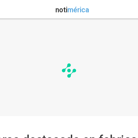
noti
mérica