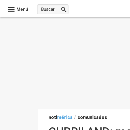
Menú
noti
mérica
/
comunicados