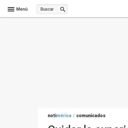
Menú
noti
mérica
/
comunicados