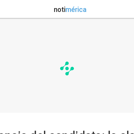
noti
mérica