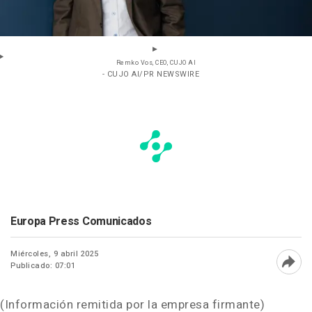
Remko Vos, CEO, CUJO AI
- CUJO AI/PR NEWSWIRE
Europa Press Comunicados
Miércoles, 9 abril 2025
Publicado: 07:01
Abri
(Información remitida por la empresa firmante)