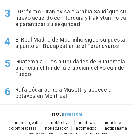
O.Próximo.- Irán avisa a Arabia Saudí que su
nuevo acuerdo con Turquía y Pakistán no va
a garantizar su seguridad
El Real Madrid de Mourinho sigue su puesta
a punto en Budapest ante el Ferencvaros
Guatemala.- Las autoridades de Guatemala
anuncian el fin de la erupción del volcán de
Fuego
Rafa Jódar barre a Musetti y accede a
octavos en Montreal
noti
mérica
notici
argentina
noti
bolivia
noti
brasil
noti
chile
colombia
press
noti
ecuador
noti
méxico
noti
panama
noti
paraguay
noti
perú
noti
uruguay