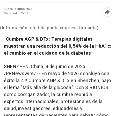
Lunes, 8 junio 2026
Publicado: 05:07
Abri
(Información remitida por la empresa firmante)
-Cumbre AGP & DTx: Terapias digitales
muestran una reducción del 0,54% de la HbA1c:
el cambio en el cuidado de la diabetes
SHENZHEN, China
,
8 de junio de 2026
/PRNewswire/ -- En mayo de 2026 concluyó con
éxito la 4.ª Cumbre AGP & DTx en Shenzhen, bajo
el lema "Más allá de la glucosa". Con SIBIONICS
como coorganizador, la cumbre reunió a
expertos internacionales, profesionales de la
salud, investigadores, educadores y
representantes de pacientes para debatir cómo