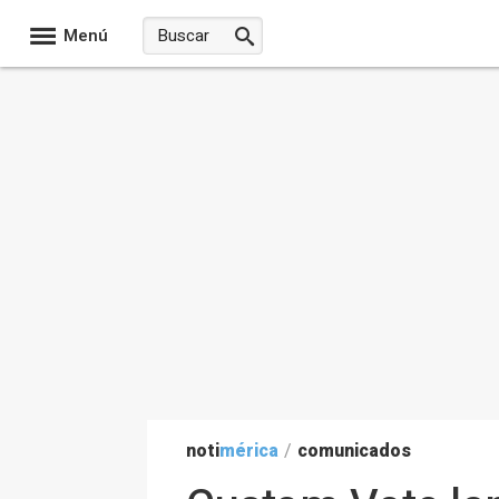
Menú
noti
mérica
/
comunicados