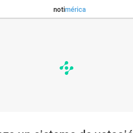
noti
mérica