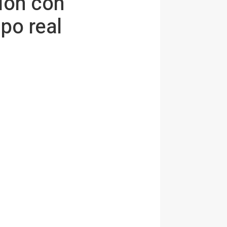
ión con
po real