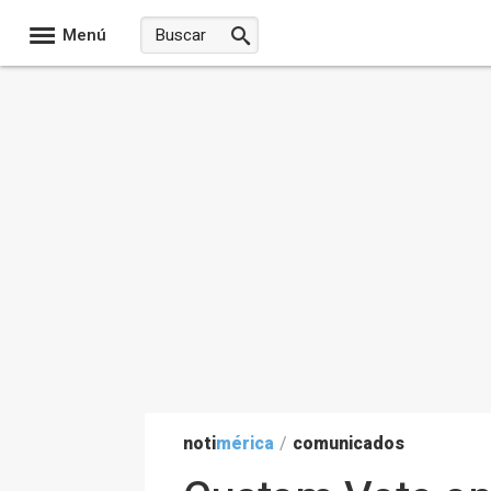
Menú
noti
mérica
/
comunicados