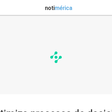
noti
mérica