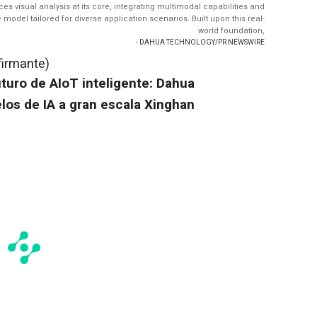
 visual analysis at its core, integrating multimodal capabilities and
model tailored for diverse application scenarios. Built upon this real-
world foundation,
- DAHUA TECHNOLOGY/PR NEWSWIRE
firmante)
uturo de AIoT inteligente: Dahua
os de IA a gran escala Xinghan