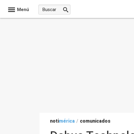
Menú
noti
mérica
/
comunicados