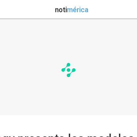
noti
mérica