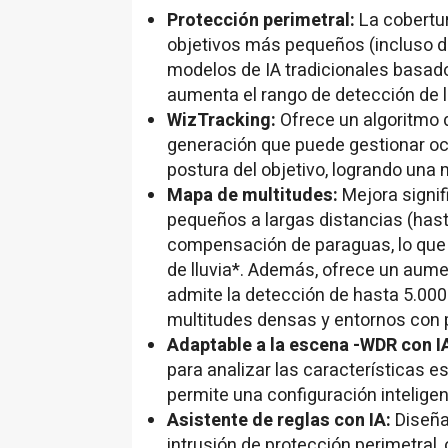
Protección perimetral:
La cobertur
objetivos más pequeños (incluso d
modelos de IA tradicionales basado
aumenta el rango de detección de
WizTracking:
Ofrece un algoritmo 
generación que puede gestionar oc
postura del objetivo, logrando una 
Mapa de
multitudes:
Mejora signif
pequeños a largas distancias (hasta
compensación de paraguas, lo que 
de lluvia*. Además, ofrece un aumen
admite la detección de hasta 5.000
multitudes densas y entornos con 
Adaptable a la escena -
WDR con I
para analizar las características e
permite una configuración intelige
Asistente de reglas con IA:
Diseña
intrusión de protección perimetral,