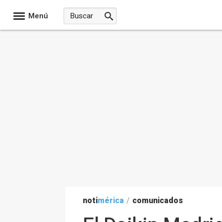
Menú
noti
mérica
/
comunicados