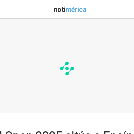
noti
mérica