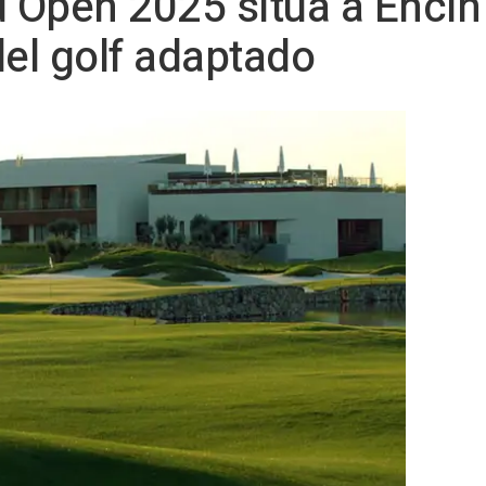
d Open 2025 sitúa a Encín 
el golf adaptado