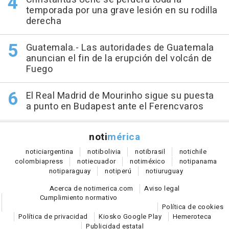
temporada por una grave lesión en su rodilla
derecha
Guatemala.- Las autoridades de Guatemala
anuncian el fin de la erupción del volcán de
Fuego
El Real Madrid de Mourinho sigue su puesta
a punto en Budapest ante el Ferencvaros
noti
mérica
notici
argentina
noti
bolivia
noti
brasil
noti
chile
colombia
press
noti
ecuador
noti
méxico
noti
panama
noti
paraguay
noti
perú
noti
uruguay
Acerca de notimerica.com
Aviso legal
Cumplimiento normativo
Política de cookies
Política de privacidad
Kiosko Google Play
Hemeroteca
Publicidad estatal