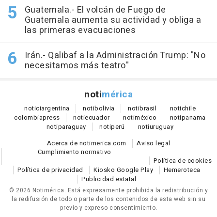
Guatemala.- El volcán de Fuego de
Guatemala aumenta su actividad y obliga a
las primeras evacuaciones
Irán.- Qalibaf a la Administración Trump: "No
necesitamos más teatro"
noti
mérica
notici
argentina
noti
bolivia
noti
brasil
noti
chile
colombia
press
noti
ecuador
noti
méxico
noti
panama
noti
paraguay
noti
perú
noti
uruguay
Acerca de notimerica.com
Aviso legal
Cumplimiento normativo
Política de cookies
Política de privacidad
Kiosko Google Play
Hemeroteca
Publicidad estatal
© 2026 Notimérica.
Está expresamente prohibida la redistribución y
la redifusión de todo o parte de los contenidos de esta web sin su
previo y expreso consentimiento.