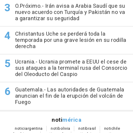
O.Próximo.- Irán avisa a Arabia Saudí que su
nuevo acuerdo con Turquía y Pakistán no va
a garantizar su seguridad
Christantus Uche se perderá toda la
temporada por una grave lesión en su rodilla
derecha
Ucrania.- Ucrania promete a EEUU el cese de
sus ataques a la terminal rusa del Consorcio
del Oleoducto del Caspio
Guatemala.- Las autoridades de Guatemala
anuncian el fin de la erupción del volcán de
Fuego
noti
mérica
notici
argentina
noti
bolivia
noti
brasil
noti
chile