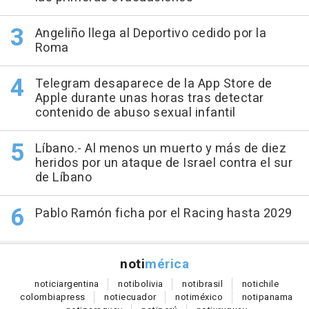
Angeliño llega al Deportivo cedido por la
Roma
Telegram desaparece de la App Store de
Apple durante unas horas tras detectar
contenido de abuso sexual infantil
Líbano.- Al menos un muerto y más de diez
heridos por un ataque de Israel contra el sur
de Líbano
Pablo Ramón ficha por el Racing hasta 2029
noti
mérica
notici
argentina
noti
bolivia
noti
brasil
noti
chile
colombia
press
noti
ecuador
noti
méxico
noti
panama