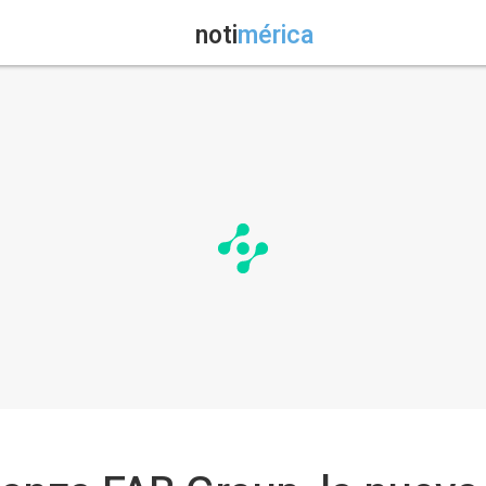
noti
mérica