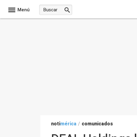
Menú
noti
mérica
/
comunicados