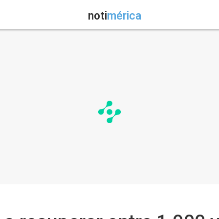
noti
mérica