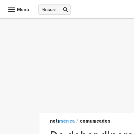
Menú
noti
mérica
/
comunicados