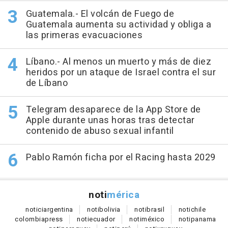
Guatemala.- El volcán de Fuego de
Guatemala aumenta su actividad y obliga a
las primeras evacuaciones
Líbano.- Al menos un muerto y más de diez
heridos por un ataque de Israel contra el sur
de Líbano
Telegram desaparece de la App Store de
Apple durante unas horas tras detectar
contenido de abuso sexual infantil
Pablo Ramón ficha por el Racing hasta 2029
noti
mérica
notici
argentina
noti
bolivia
noti
brasil
noti
chile
colombia
press
noti
ecuador
noti
méxico
noti
panama