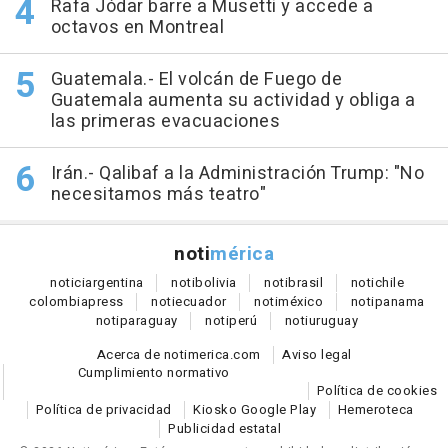
Rafa Jódar barre a Musetti y accede a
octavos en Montreal
Guatemala.- El volcán de Fuego de
Guatemala aumenta su actividad y obliga a
las primeras evacuaciones
Irán.- Qalibaf a la Administración Trump: "No
necesitamos más teatro"
noti
mérica
notici
argentina
noti
bolivia
noti
brasil
noti
chile
colombia
press
noti
ecuador
noti
méxico
noti
panama
noti
paraguay
noti
perú
noti
uruguay
Acerca de notimerica.com
Aviso legal
Cumplimiento normativo
Política de cookies
Política de privacidad
Kiosko Google Play
Hemeroteca
Publicidad estatal