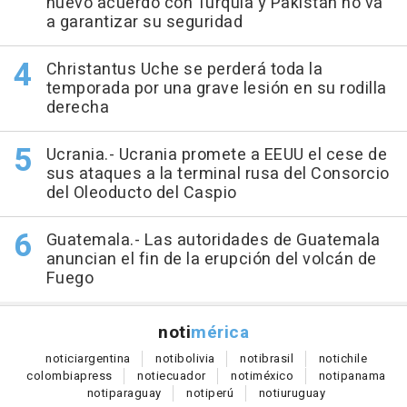
nuevo acuerdo con Turquía y Pakistán no va
a garantizar su seguridad
Christantus Uche se perderá toda la
temporada por una grave lesión en su rodilla
derecha
Ucrania.- Ucrania promete a EEUU el cese de
sus ataques a la terminal rusa del Consorcio
del Oleoducto del Caspio
Guatemala.- Las autoridades de Guatemala
anuncian el fin de la erupción del volcán de
Fuego
noti
mérica
notici
argentina
noti
bolivia
noti
brasil
noti
chile
colombia
press
noti
ecuador
noti
méxico
noti
panama
noti
paraguay
noti
perú
noti
uruguay