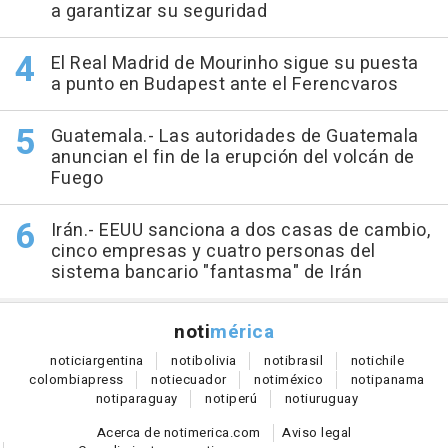
a garantizar su seguridad
El Real Madrid de Mourinho sigue su puesta
a punto en Budapest ante el Ferencvaros
Guatemala.- Las autoridades de Guatemala
anuncian el fin de la erupción del volcán de
Fuego
Irán.- EEUU sanciona a dos casas de cambio,
cinco empresas y cuatro personas del
sistema bancario "fantasma" de Irán
noti
mérica
notici
argentina
noti
bolivia
noti
brasil
noti
chile
colombia
press
noti
ecuador
noti
méxico
noti
panama
noti
paraguay
noti
perú
noti
uruguay
Acerca de notimerica.com
Aviso legal