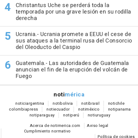
Christantus Uche se perderá toda la
temporada por una grave lesión en su rodilla
derecha
Ucrania.- Ucrania promete a EEUU el cese de
sus ataques a la terminal rusa del Consorcio
del Oleoducto del Caspio
Guatemala.- Las autoridades de Guatemala
anuncian el fin de la erupción del volcán de
Fuego
noti
mérica
notici
argentina
noti
bolivia
noti
brasil
noti
chile
colombia
press
noti
ecuador
noti
méxico
noti
panama
noti
paraguay
noti
perú
noti
uruguay
Acerca de notimerica.com
Aviso legal
Cumplimiento normativo
Política de cookies