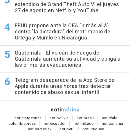
extendido de Grand Theft Auto VI el jueves
27 de agosto en Netflix y YouTube
EEUU propone ante la OEA "ir más allá"
contra "la dictadura" del matrimonio de
Ortega y Murillo en Nicaragua
Guatemala.- El volcán de Fuego de
Guatemala aumenta su actividad y obliga a
las primeras evacuaciones
Telegram desaparece de la App Store de
Apple durante unas horas tras detectar
contenido de abuso sexual infantil
noti
mérica
notici
argentina
noti
bolivia
noti
brasil
noti
chile
colombia
press
noti
ecuador
noti
méxico
noti
panama
noti
paraguay
noti
perú
noti
uruguay