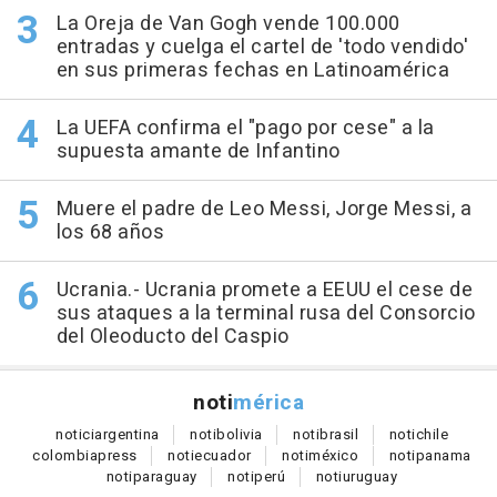
La Oreja de Van Gogh vende 100.000
entradas y cuelga el cartel de 'todo vendido'
en sus primeras fechas en Latinoamérica
La UEFA confirma el "pago por cese" a la
supuesta amante de Infantino
Muere el padre de Leo Messi, Jorge Messi, a
los 68 años
Ucrania.- Ucrania promete a EEUU el cese de
sus ataques a la terminal rusa del Consorcio
del Oleoducto del Caspio
noti
mérica
notici
argentina
noti
bolivia
noti
brasil
noti
chile
colombia
press
noti
ecuador
noti
méxico
noti
panama
noti
paraguay
noti
perú
noti
uruguay