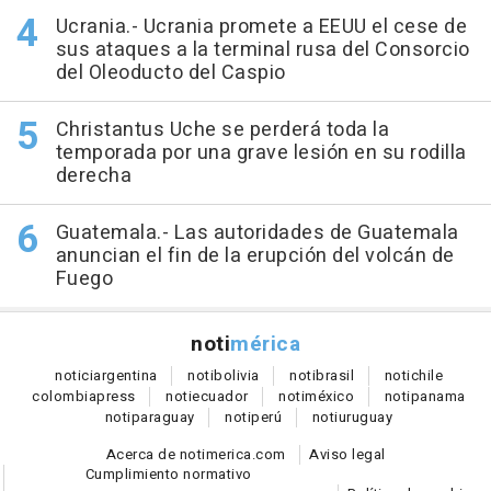
Ucrania.- Ucrania promete a EEUU el cese de
sus ataques a la terminal rusa del Consorcio
del Oleoducto del Caspio
Christantus Uche se perderá toda la
temporada por una grave lesión en su rodilla
derecha
Guatemala.- Las autoridades de Guatemala
anuncian el fin de la erupción del volcán de
Fuego
noti
mérica
notici
argentina
noti
bolivia
noti
brasil
noti
chile
colombia
press
noti
ecuador
noti
méxico
noti
panama
noti
paraguay
noti
perú
noti
uruguay
Acerca de notimerica.com
Aviso legal
Cumplimiento normativo