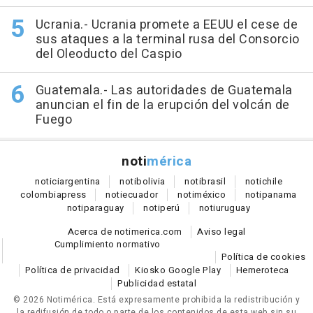
Ucrania.- Ucrania promete a EEUU el cese de
sus ataques a la terminal rusa del Consorcio
del Oleoducto del Caspio
Guatemala.- Las autoridades de Guatemala
anuncian el fin de la erupción del volcán de
Fuego
noti
mérica
notici
argentina
noti
bolivia
noti
brasil
noti
chile
colombia
press
noti
ecuador
noti
méxico
noti
panama
noti
paraguay
noti
perú
noti
uruguay
Acerca de notimerica.com
Aviso legal
Cumplimiento normativo
Política de cookies
Política de privacidad
Kiosko Google Play
Hemeroteca
Publicidad estatal
© 2026 Notimérica.
Está expresamente prohibida la redistribución y
la redifusión de todo o parte de los contenidos de esta web sin su