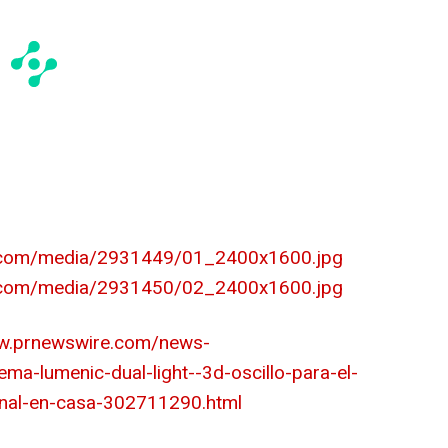
e.com/media/2931449/01_2400x1600.jpg
e.com/media/2931450/02_2400x1600.jpg
ww.prnewswire.com/news-
ema-lumenic-dual-light--3d-oscillo-para-el-
onal-en-casa-302711290.html