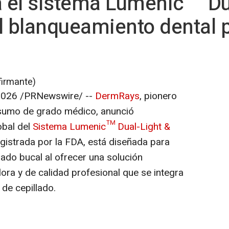
 el sistema Lumenic™ Dua
l blanqueamiento dental p
firmante)
2026
/PRNewswire/ --
DermRays
, pionero
nsumo de grado médico, anunció
obal del
Sistema Lumenic™ Dual-Light &
egistrada por la FDA, está diseñada para
ado bucal al ofrecer una solución
ora y de calidad profesional que se integra
 de cepillado.