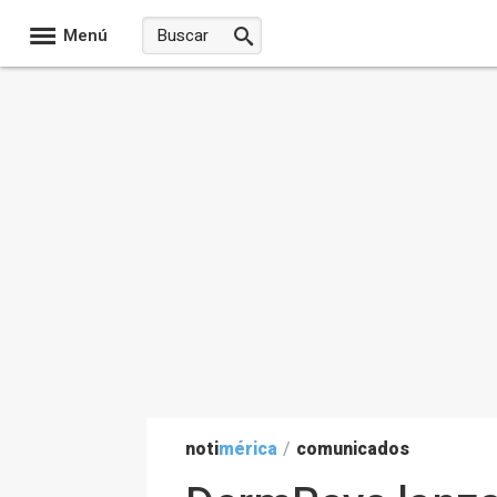
Menú
noti
mérica
/
comunicados