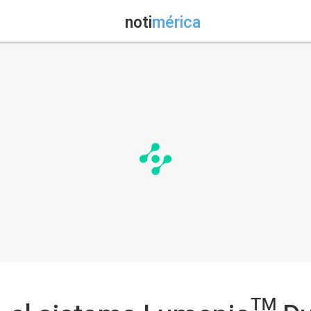
noti
mérica