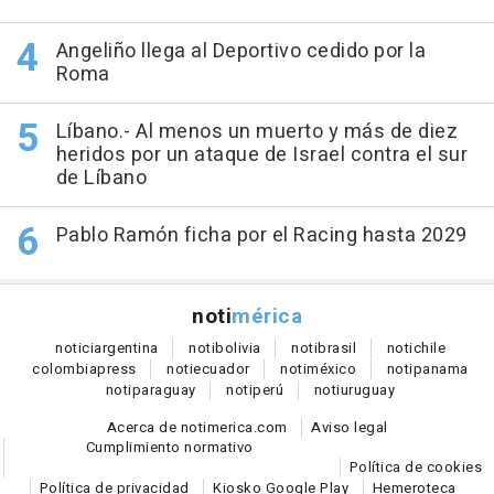
Angeliño llega al Deportivo cedido por la
Roma
Líbano.- Al menos un muerto y más de diez
heridos por un ataque de Israel contra el sur
de Líbano
Pablo Ramón ficha por el Racing hasta 2029
noti
mérica
notici
argentina
noti
bolivia
noti
brasil
noti
chile
colombia
press
noti
ecuador
noti
méxico
noti
panama
noti
paraguay
noti
perú
noti
uruguay
Acerca de notimerica.com
Aviso legal
Cumplimiento normativo
Política de cookies
Política de privacidad
Kiosko Google Play
Hemeroteca