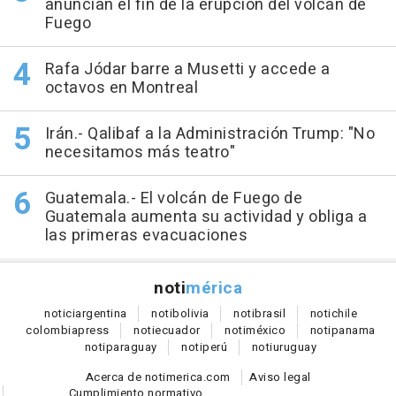
anuncian el fin de la erupción del volcán de
Fuego
Rafa Jódar barre a Musetti y accede a
octavos en Montreal
Irán.- Qalibaf a la Administración Trump: "No
necesitamos más teatro"
Guatemala.- El volcán de Fuego de
Guatemala aumenta su actividad y obliga a
las primeras evacuaciones
noti
mérica
notici
argentina
noti
bolivia
noti
brasil
noti
chile
colombia
press
noti
ecuador
noti
méxico
noti
panama
noti
paraguay
noti
perú
noti
uruguay
Acerca de notimerica.com
Aviso legal
Cumplimiento normativo