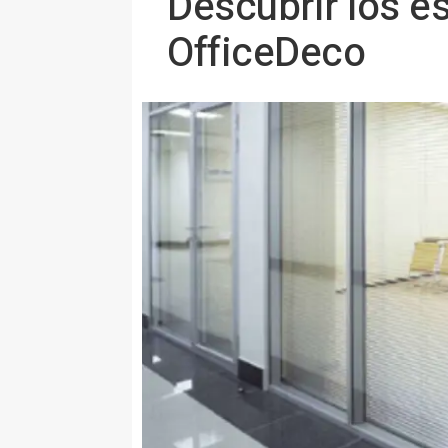
Descubrir los e
OfficeDeco