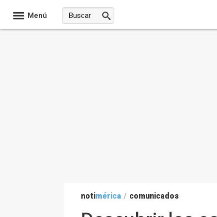
Menú
noti
mérica
/
comunicados