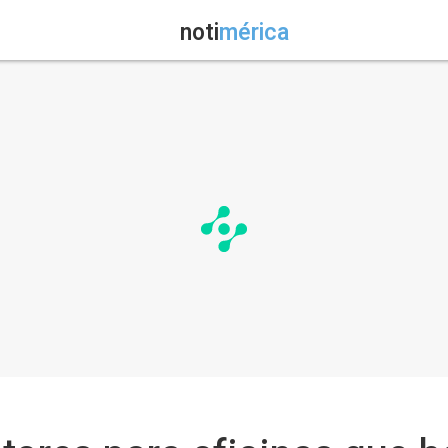
noti
mérica