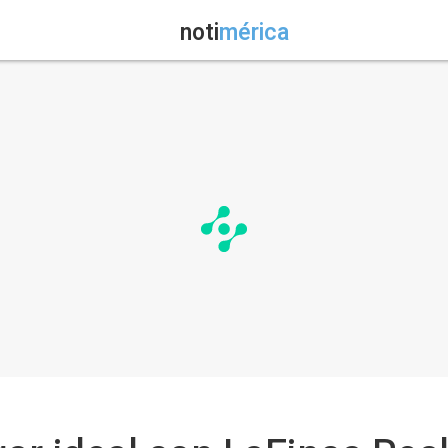
noti
mérica