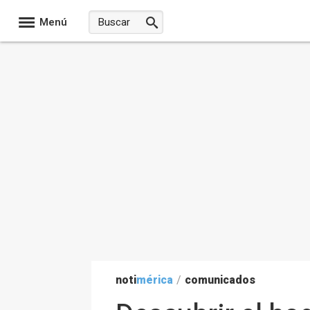
Menú
noti
mérica
/
comunicados