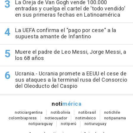
La Oreja de Van Gogh vende 100.000
entradas y cuelga el cartel de 'todo vendido'
en sus primeras fechas en Latinoamérica
La UEFA confirma el "pago por cese" a la
supuesta amante de Infantino
Muere el padre de Leo Messi, Jorge Messi, a
los 68 años
Ucrania.- Ucrania promete a EEUU el cese de
sus ataques a la terminal rusa del Consorcio
del Oleoducto del Caspio
noti
mérica
notici
argentina
noti
bolivia
noti
brasil
noti
chile
colombia
press
noti
ecuador
noti
méxico
noti
panama
noti
paraguay
noti
perú
noti
uruguay