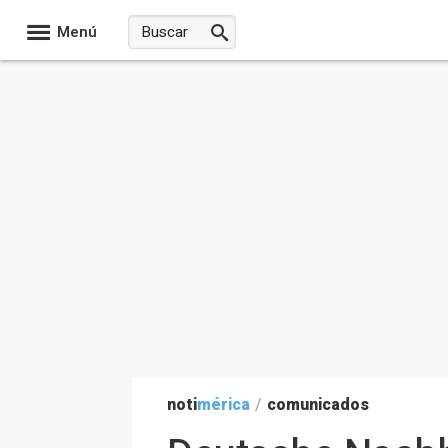
Menú
noti
mérica
/
comunicados