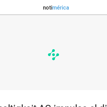
noti
mérica