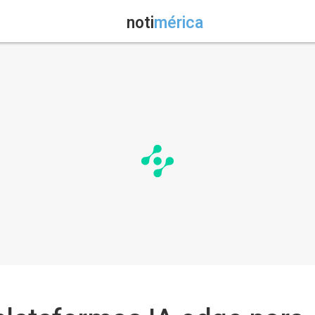
noti
mérica