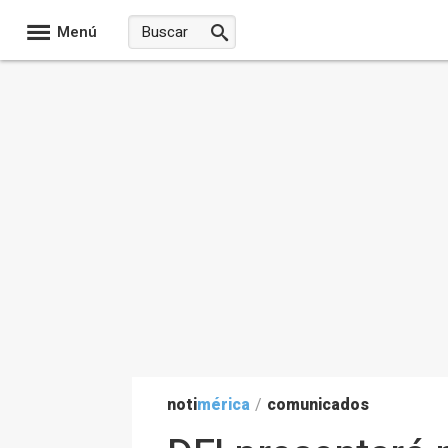
Menú
noti
mérica
/
comunicados