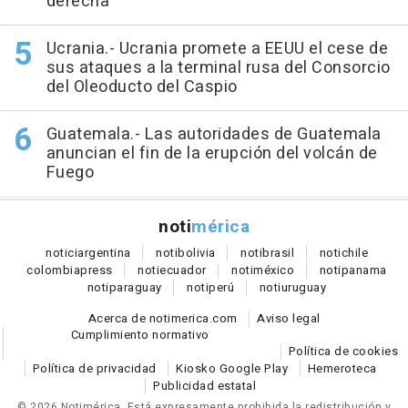
derecha
Ucrania.- Ucrania promete a EEUU el cese de
sus ataques a la terminal rusa del Consorcio
del Oleoducto del Caspio
Guatemala.- Las autoridades de Guatemala
anuncian el fin de la erupción del volcán de
Fuego
noti
mérica
notici
argentina
noti
bolivia
noti
brasil
noti
chile
colombia
press
noti
ecuador
noti
méxico
noti
panama
noti
paraguay
noti
perú
noti
uruguay
Acerca de notimerica.com
Aviso legal
Cumplimiento normativo
Política de cookies
Política de privacidad
Kiosko Google Play
Hemeroteca
Publicidad estatal
© 2026 Notimérica.
Está expresamente prohibida la redistribución y