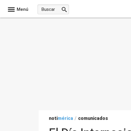
Menú
noti
mérica
/
comunicados