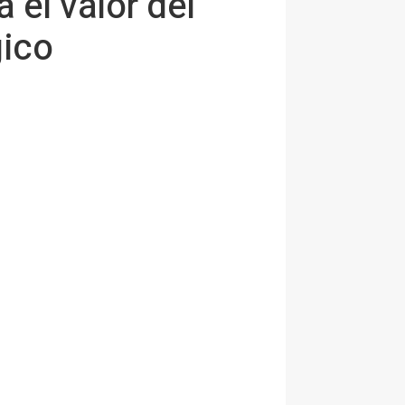
 el valor del
gico