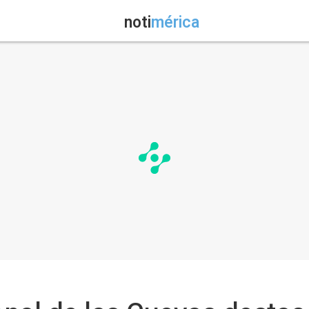
noti
mérica