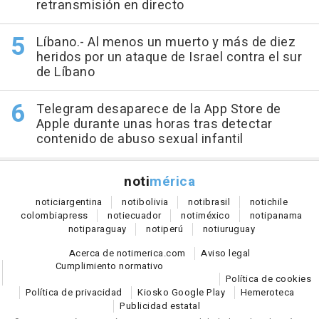
retransmisión en directo
Líbano.- Al menos un muerto y más de diez
heridos por un ataque de Israel contra el sur
de Líbano
Telegram desaparece de la App Store de
Apple durante unas horas tras detectar
contenido de abuso sexual infantil
noti
mérica
notici
argentina
noti
bolivia
noti
brasil
noti
chile
colombia
press
noti
ecuador
noti
méxico
noti
panama
noti
paraguay
noti
perú
noti
uruguay
Acerca de notimerica.com
Aviso legal
Cumplimiento normativo
Política de cookies
Política de privacidad
Kiosko Google Play
Hemeroteca
Publicidad estatal